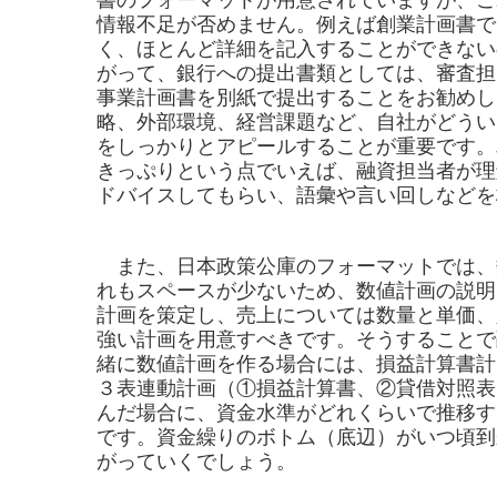
書のフォーマットが用意されていますが、こ
情報不足が否めません。例えば創業計画書で
く、ほとんど詳細を記入することができない
がって、銀行への提出書類としては、審査担
事業計画書を別紙で提出することをお勧めし
略、外部環境、経営課題など、自社がどうい
をしっかりとアピールすることが重要です。
きっぷりという点でいえば、融資担当者が理
ドバイスしてもらい、語彙や言い回しなどを
また、日本政策公庫のフォーマットでは、
れもスペースが少ないため、数値計画の説明
計画を策定し、売上については数量と単価、
強い計画を用意すべきです。そうすることで
緒に数値計画を作る場合には、損益計算書計
３表連動計画（①損益計算書、②貸借対照表
んだ場合に、資金水準がどれくらいで推移す
です。資金繰りのボトム（底辺）がいつ頃到
がっていくでしょう。