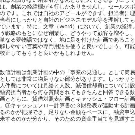
れは知識がない創業者がなんとか記入できるようにし
は、創業の経緯欄が４行しかありませんし、セールスポ
のです。これでは自社のアピールができず、担当者に
当者にしっかりと自社のビジネスモデル等を理解して
ています。特に、文章（Word）において、創業の経緯
う戦略のもとになぜ創業し、どうやって顧客を増やし
単なる夢物語ではなく、地に足を付けた計画であるこ
解しやすい言葉や専門用語を使うと良いでしょう。可
校正してもらうと良いかもしれません。
数値計画は創業計画の中の「事業の見通し」として簡易
としては非常に物足りない部分があります。しっかり
人件費については月給と人数、減価償却費については
融資担当者から何を質問されてもきちんと回答できる
画とともに、貸借対照表計画とキャッシュ・フロー計
、③キャッシュフロー計算書の３財務表が連動する計
るのかが把握でき、足りない金額をベースに、融資申
来するのかが分かり、そのための資金手当てを見通す