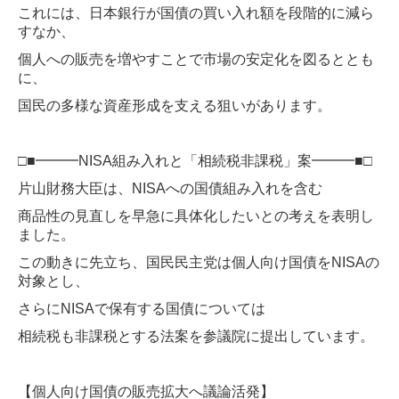
これには、日本銀行が国債の買い入れ額を段階的に減ら
募集要項
すなか、
個人への販売を増やすことで市場の安定化を図るととも
応募フォーム
に、
オンライン採用説明会
国民の多様な資産形成を支える狙いがあります。
□■━━━NISA組み入れと「相続税非課税」案━━━■□
片山財務大臣は、NISAへの国債組み入れを含む
商品性の見直しを早急に具体化したいとの考えを表明し
ました。
この動きに先立ち、国民民主党は個人向け国債をNISAの
対象とし、
さらにNISAで保有する国債については
相続税も非課税とする法案を参議院に提出しています。
【個人向け国債の販売拡大へ議論活発】