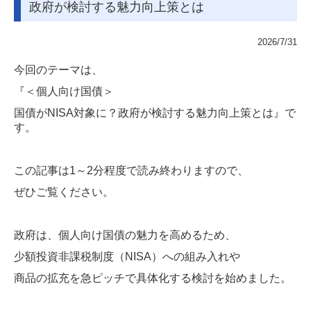
政府が検討する魅力向上策とは
メディア情報
2026/7/31
料金について
今回のテーマは、
お問い合わせ
『＜個人向け国債＞
国債がNISA対象に？政府が検討する魅力向上策とは』で
採用情報
す。
採用メッセージ
この記事は1～2分程度で読み終わりますので、
仕事内容
ぜひご覧ください。
研修体制とキャリアプラン
政府は、個人向け国債の魅力を高めるため、
一日のスケジュール
少額投資非課税制度（NISA）への組み入れや
福利厚生
商品の拡充を急ピッチで具体化する検討を始めました。
採用に関するよくある質問