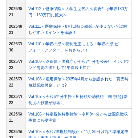
2025/8/
Vol.112＜健康保険＞大学生世代の扶養要件は年収130万
21
円→150万円に拡大へ
2025/8/
Vol.111＜医療保険＞8月以降は保険証が使えない？誤解
21
しやすいポイントを確認！
2025/7/
Vol.110＜年収の壁＞税制改正による「年収の壁 ビ
30
フォー・アフター」をおさらい！
2025/7/
Vol.109＜路線価＞国税庁が令和7年分を公表! インバウ
22
ンド需要の後押しで4年連続上昇に
2025/7/
Vol.108＜雇用保険＞2025年4月から創設された「育児時
22
短就業給付金」とは?
2025/7/
Vol.107＜令和6年分申告＞所得税や消費税、贈与税は新
22
制度の影響が顕著に
2025/6/
Vol.106＜特定親族特別控除＞令和8年分からは源泉徴収
11
事務にも要注意!
2025/5/
Vol.105＜令和7年度税制改正＞11月30日以前の準確定申
22
告は「更正の請求」が必要に