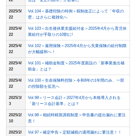
2025/5/
Vol.104＜基礎控除の特例＞税制改正によって「年収の
22
壁」はさらに複雑化へ
2025/4/
Vol.103＜出生後休業支援給付金＞2025年4月から育児休
22
業給付が手取りの10割に!
2025/4/
Vol.102＜雇用保険＞2025年4月から失業保険の給付制限
22
が大幅緩和へ！
2025/4/
Vol.101＜補助金制度＞2025年度新設の「新事業進出補
22
助金」とは？
2025/4/
Vol.100＜生命保険料控除＞令和8年の1年間のみ、一部
22
の控除額を拡充へ
2025/3/
Vol.99＜リース会計＞2027年4月から本格導入される
3
「新リース会計基準」とは？
2025/2/
Vol.98＜相続時精算課税制度＞申告書の提出漏れに要注
10
意！
2025/2/
Vol.97＜確定申告＞定額減税の適用漏れに要注意！！