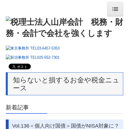
ホーム
法人・個人事業主の皆様
相続税・資産税について
経営コンサルティング
法人案内
知らないと損するお金や税金ニュ
ース
法人紹介
経営理念
新着記事
コラム
ニュースレター
Vol.136＜個人向け国債＞国債がNISA対象に？