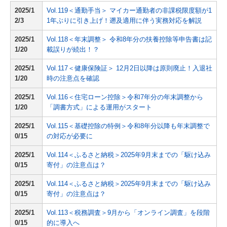
2025/1
Vol.119＜通勤手当＞ マイカー通勤者の非課税限度額が1
2/3
1年ぶりに引き上げ！遡及適用に伴う実務対応を解説
2025/1
Vol.118＜年末調整＞ 令和8年分の扶養控除等申告書は記
1/20
載誤りが続出！？
2025/1
Vol.117＜健康保険証＞ 12月2日以降は原則廃止！入退社
1/20
時の注意点を確認
2025/1
Vol.116＜住宅ローン控除＞令和7年分の年末調整から
1/20
「調書方式」による運用がスタート
2025/1
Vol.115＜基礎控除の特例＞令和8年分以降も年末調整で
0/15
の対応が必要に
2025/1
Vol.114＜ふるさと納税＞2025年9月末までの「駆け込み
0/15
寄付」の注意点は？
2025/1
Vol.114＜ふるさと納税＞2025年9月末までの「駆け込み
0/15
寄付」の注意点は？
2025/1
Vol.113＜税務調査＞9月から「オンライン調査」を段階
0/15
的に導入へ