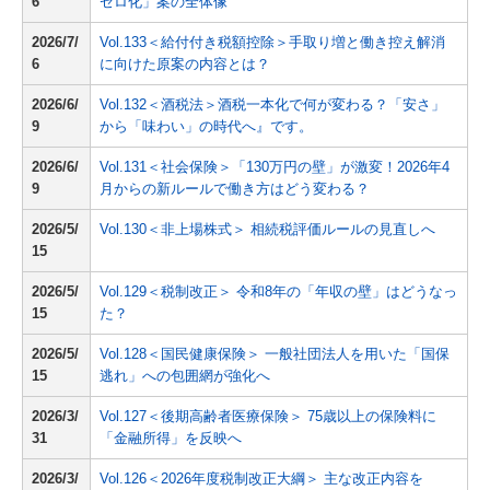
6
ゼロ化」案の全体像
2026/7/
Vol.133＜給付付き税額控除＞手取り増と働き控え解消
6
に向けた原案の内容とは？
2026/6/
Vol.132＜酒税法＞酒税一本化で何が変わる？「安さ」
9
から「味わい」の時代へ』です。
2026/6/
Vol.131＜社会保険＞「130万円の壁」が激変！2026年4
9
月からの新ルールで働き方はどう変わる？
2026/5/
Vol.130＜非上場株式＞ 相続税評価ルールの見直しへ
15
2026/5/
Vol.129＜税制改正＞ 令和8年の「年収の壁」はどうなっ
15
た？
2026/5/
Vol.128＜国民健康保険＞ 一般社団法人を用いた「国保
15
逃れ」への包囲網が強化へ
2026/3/
Vol.127＜後期高齢者医療保険＞ 75歳以上の保険料に
31
「金融所得」を反映へ
2026/3/
Vol.126＜2026年度税制改正大綱＞ 主な改正内容を