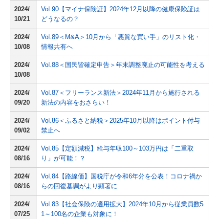
2024/
Vol.90【マイナ保険証】2024年12月以降の健康保険証は
10/21
どうなるの？
2024/
Vol.89＜M&A＞10月から「悪質な買い手」のリスト化・
10/08
情報共有へ
2024/
Vol.88＜国民皆確定申告＞年末調整廃止の可能性を考える
10/08
2024/
Vol.87＜フリーランス新法＞2024年11月から施行される
09/20
新法の内容をおさらい！
2024/
Vol.86＜ふるさと納税＞2025年10月以降はポイント付与
09/02
禁止へ
2024/
Vol.85【定額減税】給与年収100～103万円は「二重取
08/16
り」が可能！？
2024/
Vol.84【路線価】国税庁が令和6年分を公表！コロナ禍か
08/16
らの回復基調がより顕著に
2024/
Vol.83【社会保険の適用拡大】2024年10月から従業員数5
07/25
1～100名の企業も対象に！