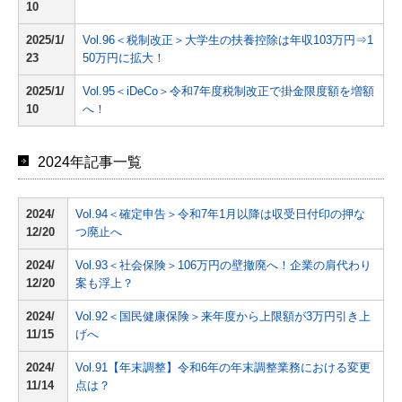
10
2025/1/
Vol.96＜税制改正＞大学生の扶養控除は年収103万円⇒1
23
50万円に拡大！
2025/1/
Vol.95＜iDeCo＞令和7年度税制改正で掛金限度額を増額
10
へ！
2024年記事一覧
2024/
Vol.94＜確定申告＞令和7年1月以降は収受日付印の押な
12/20
つ廃止へ
2024/
Vol.93＜社会保険＞106万円の壁撤廃へ！企業の肩代わり
12/20
案も浮上？
2024/
Vol.92＜国民健康保険＞来年度から上限額が3万円引き上
11/15
げへ
2024/
Vol.91【年末調整】令和6年の年末調整業務における変更
11/14
点は？