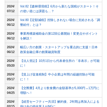
2024/
Vol.82【森林環境税】6月から新たな国税がスタート！そ
07/12
の使い道には課題も…？
2024/
Vol.80【定額減税】控除しきれない場合に支給される「調
06/12
整給付」とは？
2024/
事業再構築補助金の第12回公募開始！変更点やポイント
06/12
を解説！
2024/
幅広い方の創業・スタートアップを重点的に支援！日本
06/12
政策金融公庫の創業融資制度
2024/
【法人登記】10月1日から代表者住所の「非表示」が可能
05/20
に！
2024/
【賃上げ促進税制】中小企業は年間の繰越控除が可能
05/17
に！！
2024/
【交際費】4月より飲食費の金額基準が5,000円→1万円に
04/25
増額へ！
2024/
【経営セーフティー共済】解約後、2年間は再加入による
02/15
掛け金の損金算入がNGに