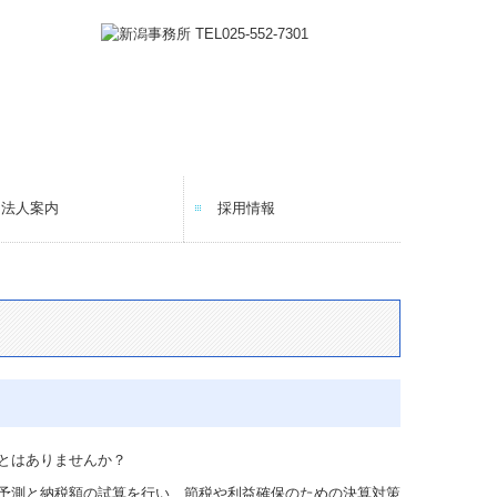
法人案内
採用情報
法人紹介
経営理念
コラム
ニュースレター
メディア情報
料金について
お問い合わせ
採用メッセージ
仕事内容
研修体制とキャリアプラン
一日のスケジュール
福利厚生
採用に関するよくある質問
募集要項
応募フォーム
オンライン採用説明会
とはありませんか？
予測と納税額の試算を行い、節税や利益確保のための決算対策