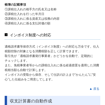
帳簿の記載事項
①課税仕入れの相手方の氏名又は名称
②課税仕入れを行った年月日
③課税仕入れに係る資産又は役務の内容
④課税仕入れに係る支払対価の額
インボイス制度への対応
適格請求書等保存方式（インボイス制度）への対応も万全です。仕入
税額控除の対象となる消費税額を正しく計算できます。
取引先が「適格請求書発行事業者」かどうかを自動で、定期的に
チェックします。
また、免税事業者等からの課税仕入れに係る経過措置を適用した消費
税相当額も自動で計算します。
インボイスの受取から保存、そして仕訳の計上まで“かんたん”に“安
心”した仕組みをご用意してします。
▲ 戻る
収支計算書の自動作成