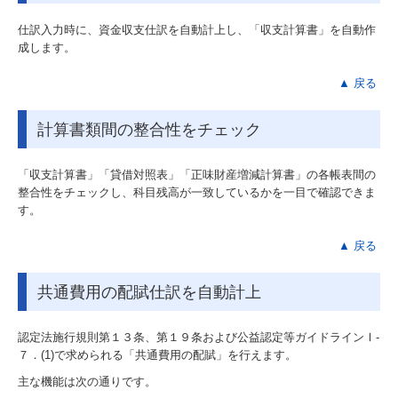
仕訳入力時に、資金収支仕訳を自動計上し、「収支計算書」を自動作
成します。
▲ 戻る
計算書類間の整合性をチェック
「収支計算書」「貸借対照表」「正味財産増減計算書」の各帳表間の
整合性をチェックし、科目残高が一致しているかを一目で確認できま
す。
▲ 戻る
共通費用の配賦仕訳を自動計上
認定法施行規則第１３条、第１９条および公益認定等ガイドラインⅠ-
７．(1)で求められる「共通費用の配賦」を行えます。
主な機能は次の通りです。