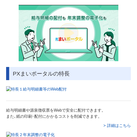
メディア情報
料金について
お問い合わせ
採用情報
採用メッセージ
PXまいポータルの特長
仕事内容
研修体制とキャリアプラン
一日のスケジュール
給与明細書や源泉徴収票をWebで安全に配付できます。
また､紙の印刷･配付にかかるコストを削減できます。
福利厚生
> 詳細はこちら
採用に関するよくある質問