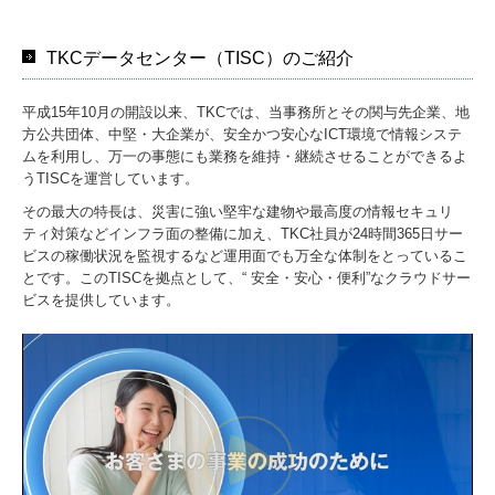
TKCデータセンター（TISC）のご紹介
平成15年10月の開設以来、TKCでは、当事務所とその関与先企業、地
方公共団体、中堅・大企業が、安全かつ安心なICT環境で情報システ
ムを利用し、万一の事態にも業務を維持・継続させることができるよ
うTISCを運営しています。
その最大の特長は、災害に強い堅牢な建物や最高度の情報セキュリ
ティ対策などインフラ面の整備に加え、TKC社員が24時間365日サー
ビスの稼働状況を監視するなど運用面でも万全な体制をとっているこ
とです。このTISCを拠点として、“ 安全・安心・便利”なクラウドサー
ビスを提供しています。