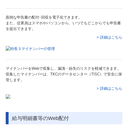
募集要項
面倒な申告書の配付･回収を電子化できます。
応募フォーム
また、従業員はスマホやパソコンから、いつでもどこからでも申告書
を提出できます。
オンライン採用説明会
> 詳細はこちら
マイナンバーをWebで収集し、漏洩・紛失のリスクを軽減できます。
収集したマイナンバーは、TKCのデータセンター（TISC）で安全に保
管します。
> 詳細はこちら
給与明細書等のWeb配付