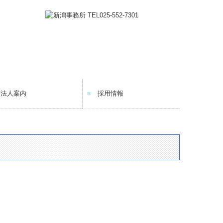
法人案内
採用情報
法人紹介
経営理念
コラム
ニュースレター
メディア情報
料金について
お問い合わせ
採用メッセージ
仕事内容
研修体制とキャリアプラン
一日のスケジュール
福利厚生
採用に関するよくある質問
募集要項
応募フォーム
オンライン採用説明会