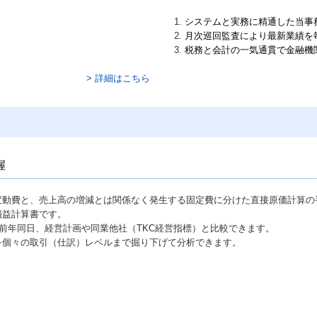
システムと実務に精通した当事
月次巡回監査により最新業績を
税務と会計の一気通貫で金融機
> 詳細はこちら
握
変動費と、売上高の増減とは関係なく発生する固定費に分けた直接原価計算の
損益計算書です。
、前年同日、経営計画や同業他社（TKC経営指標）と比較できます。
を個々の取引（仕訳）レベルまで掘り下げて分析できます。