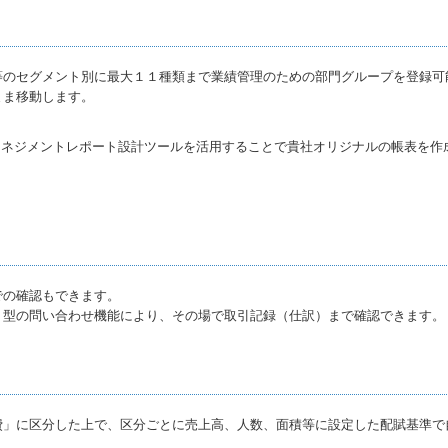
等のセグメント別に最大１１種類まで業績管理のための部門グループを登録可
まま移動します。
マネジメントレポート設計ツールを活用することで貴社オリジナルの帳表を作
での確認もできます。
）型の問い合わせ機能により、その場で取引記録（仕訳）まで確認できます。
費」に区分した上で、区分ごとに売上高、人数、面積等に設定した配賦基準で