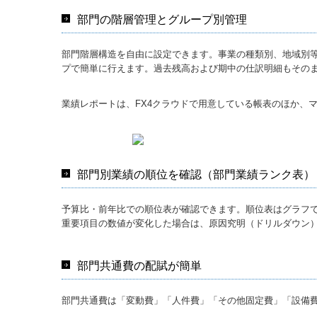
部門の階層管理とグループ別管理
部門階層構造を自由に設定できます。事業の種類別、地域別
プで簡単に行えます。過去残高および期中の仕訳明細もその
業績レポートは、FX4クラウドで用意している帳表のほか、
部門別業績の順位を確認（部門業績ランク表）
予算比・前年比での順位表が確認できます。順位表はグラフ
重要項目の数値が変化した場合は、原因究明（ドリルダウン
部門共通費の配賦が簡単
部門共通費は「変動費」「人件費」「その他固定費」「設備