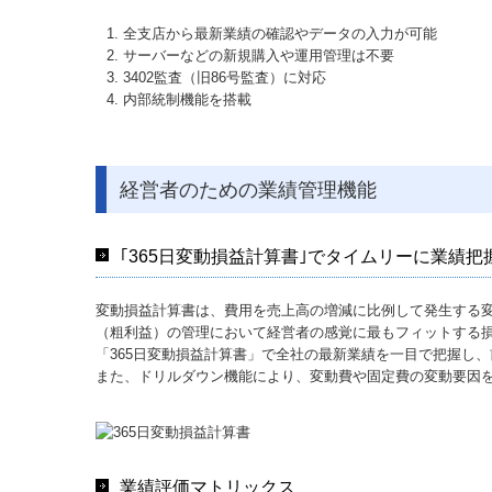
全支店から最新業績の確認やデータの入力が可能
サーバーなどの新規購入や運用管理は不要
3402監査（旧86号監査）に対応
内部統制機能を搭載
経営者のための業績管理機能
｢365日変動損益計算書｣でタイムリーに業績把
変動損益計算書は、費用を売上高の増減に比例して発生する
（粗利益）の管理において経営者の感覚に最もフィットする
「365日変動損益計算書」で全社の最新業績を一目で把握し
また、ドリルダウン機能により、変動費や固定費の変動要因
業績評価マトリックス