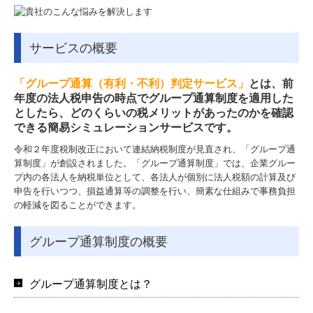
メディア情報
サービスの概要
料金について
お問い合わせ
「グループ通算（有利・不利）判定サービス」
とは、前
年度の法人税申告の時点でグループ通算制度を適用した
としたら、どのくらいの税メリットがあったのかを確認
採用情報
できる簡易シミュレーションサービスです。
採用メッセージ
令和２年度税制改正において連結納税制度が見直され、「グループ通
算制度」が創設されました。「グループ通算制度」では、企業グルー
仕事内容
プ内の各法人を納税単位として、各法人が個別に法人税額の計算及び
申告を行いつつ、損益通算等の調整を行い、簡素な仕組みで事務負担
研修体制とキャリアプラン
の軽減を図ることができます。
一日のスケジュール
グループ通算制度の概要
福利厚生
グループ通算制度とは？
採用に関するよくある質問