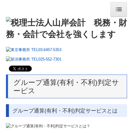
ホーム
法人・個人事業主の皆様
相続税・資産税について
経営コンサルティング
法人案内
グループ通算(有利・不利)判定サ
ービス
法人紹介
経営理念
グループ通算(有利・不利)判定サービスとは
コラム
ニュースレター