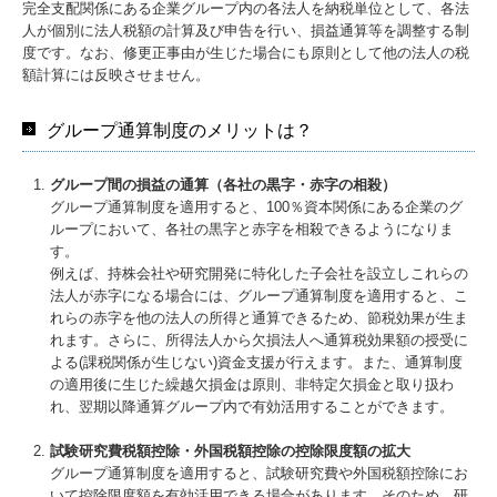
完全支配関係にある企業グループ内の各法人を納税単位として、各法
募集要項
人が個別に法人税額の計算及び申告を行い、損益通算等を調整する制
度です。なお、修更正事由が生じた場合にも原則として他の法人の税
応募フォーム
額計算には反映させません。
オンライン採用説明会
グループ通算制度のメリットは？
グループ間の損益の通算（各社の黒字・赤字の相殺）
グループ通算制度を適用すると、100％資本関係にある企業のグ
ループにおいて、各社の黒字と赤字を相殺できるようになりま
す。
例えば、持株会社や研究開発に特化した子会社を設立しこれらの
法人が赤字になる場合には、グループ通算制度を適用すると、こ
れらの赤字を他の法人の所得と通算できるため、節税効果が生ま
れます。さらに、所得法人から欠損法人へ通算税効果額の授受に
よる(課税関係が生じない)資金支援が行えます。また、通算制度
の適用後に生じた繰越欠損金は原則、非特定欠損金と取り扱わ
れ、翌期以降通算グループ内で有効活用することができます。
試験研究費税額控除・外国税額控除の控除限度額の拡大
グループ通算制度を適用すると、試験研究費や外国税額控除にお
いて控除限度額を有効活用できる場合があります。そのため、研