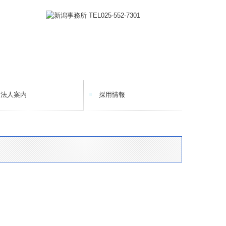
法人案内
採用情報
法人紹介
経営理念
コラム
ニュースレター
メディア情報
料金について
お問い合わせ
採用メッセージ
仕事内容
研修体制とキャリアプラン
一日のスケジュール
福利厚生
採用に関するよくある質問
募集要項
応募フォーム
オンライン採用説明会