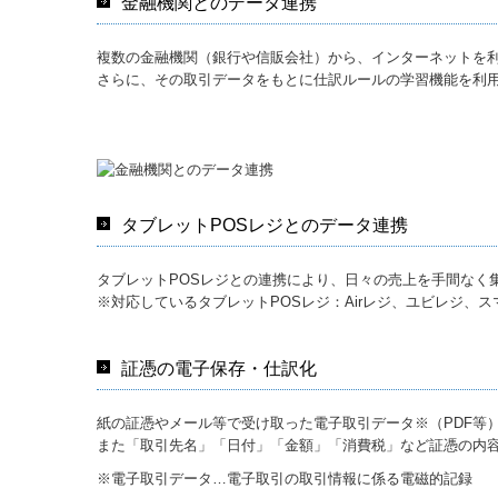
金融機関とのデータ連携
複数の金融機関（銀行や信販会社）から、インターネットを
さらに、その取引データをもとに仕訳ルールの学習機能を利用
タブレットPOSレジとのデータ連携
タブレットPOSレジとの連携により、日々の売上を手間なく
※対応しているタブレットPOSレジ：Airレジ、ユビレジ、ス
証憑の電子保存・仕訳化
紙の証憑やメール等で受け取った電子取引データ※（PDF等）
また「取引先名」「日付」「金額」「消費税」など証憑の内
※電子取引データ…電子取引の取引情報に係る電磁的記録