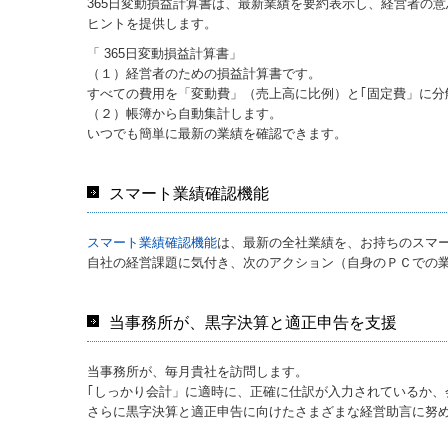
365日変動損益計算書は、最新業績を要約表示し、経営者の
ヒントを提供します。
「 365日変動損益計算書」
（１）経営者のための損益計算書です。
すべての費用を「変動費」（売上高に比例）と｢固定費」に
（２）帳簿から自動集計します。
いつでも簡単に最新の業績を確認できます。
スマート業績確認機能
スマート業績確認機能
は、最新の全社業績を、お持ちのスマ
自社の経営課題に気付き、次のアクション（自身のＰＣでの
当事務所が、黒字決算と適正申告を支援
当事務所が、毎月貴社を訪問します。
｢しっかり会計」に適時に、正確に仕訳が入力されているか、
さらに黒字決算と適正申告に向けたさまざまな経営助言に努め