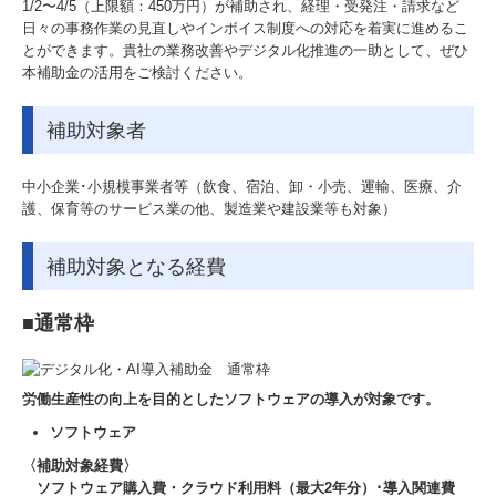
1/2〜4/5（上限額：450万円）が補助され、経理・受発注・請求など
日々の事務作業の見直しやインボイス制度への対応を着実に進めるこ
メディア情報
とができます。貴社の業務改善やデジタル化推進の一助として、ぜひ
本補助金の活用をご検討ください。
料金について
補助対象者
お問い合わせ
採用情報
中小企業･小規模事業者等（飲食、宿泊、卸・小売、運輸、医療、介
護、保育等のサービス業の他、製造業や建設業等も対象）
採用メッセージ
補助対象となる経費
仕事内容
■
通常枠
研修体制とキャリアプラン
一日のスケジュール
労働生産性の向上を目的としたソフトウェアの導入が対象です。
福利厚生
ソフトウェア
〈補助対象経費〉
採用に関するよくある質問
ソフトウェア購入費・クラウド利用料（最大2年分）･導入関連費