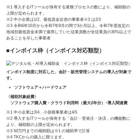
募集要項
※1 導入するITツールが保有する業務プロセスの数により、補助額の
上限が定められます。
※2 中小企業は1/2、最低賃金近傍の事業者※3 は2/3
応募フォーム
※3 令和6年10月から令和7年9月の間で3か月以上、令和7年度改定の
地域別最低賃金未満で雇用していた従業員数が全従業員の30%以上で
オンライン採用説明会
あることを示した事業者
■
インボイス枠（インボイス対応類型）
インボイス制度に対応した、会計・販売管理システムの導入が対象で
す。
ソフトウェア＋ハードウェア
〈補助対象経費〉
ソフトウェア購入費・クラウド利用料（最大2年分）･導入関連費
※1 中小企業は3/4、小規模事業者は4/5
※2 導入するITツールが保有する「会計・受発注・決済」の機能数に
より、補助額の上限が定められます。
※3 50万円までの補助額は※1 の補助率で計算
※4 TKCからの購入に限ります。