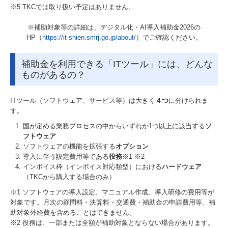
※5 TKCでは取り扱い予定はありません。
※補助対象等の詳細は、デジタル化・AI導入補助金2026の
HP（
https://it-shien.smrj.go.jp/about/
）でご確認ください。
補助金を利用できる「ITツール」には、どんな
ものがあるの？
ITツール（ソフトウェア、サービス等）は大きく
４つ
に分けられま
す。
国が定める業務プロセスの中からいずれか1つ以上に該当する
ソ
フトウェア
ソフトウェアの機能を拡張する
オプション
導入に伴う設定費用等である
役務
※1 ※2
インボイス枠（インボイス対応類型）における
ハードウェア
（TKCから購入する場合のみ）
※1 ソフトウェアの導入設定、マニュアル作成、導入研修の費用等が
対象です。月次の顧問料・決算料・交通費・補助金の申請費用等、補
助対象外経費を含めることはできません。
※2 役務は、一部または全額が補助対象とならない場合があります。